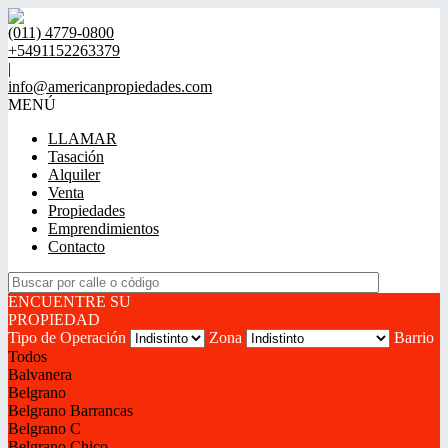
(011) 4779-0800
+5491152263379
|
info@americanpropiedades.com
MENÚ
LLAMAR
Tasación
Alquiler
Venta
Propiedades
Emprendimientos
Contacto
ENCUENTRE SU
PROPIEDAD
Tipo de Operación
Zona
Barrio
Todos
Balvanera
Belgrano
Belgrano Barrancas
Belgrano C
Belgrano Chico