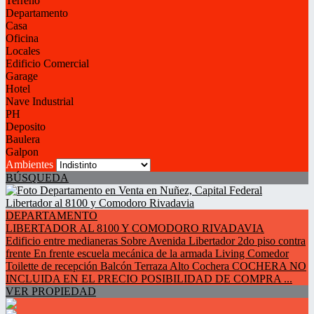
Terreno
Departamento
Casa
Oficina
Locales
Edificio Comercial
Garage
Hotel
Nave Industrial
PH
Deposito
Baulera
Galpon
Ambientes
BÚSQUEDA
DEPARTAMENTO
LIBERTADOR AL 8100 Y COMODORO RIVADAVIA
Edificio entre medianeras Sobre Avenida Libertador 2do piso contra
frente En frente escuela mecánica de la armada Living Comedor
Toilette de recepción Balcón Terraza Alto Cochera COCHERA NO
INCLUIDA EN EL PRECIO POSIBILIDAD DE COMPRA ...
VER PROPIEDAD