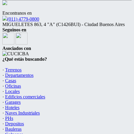
Encontranos en
(011) 4779-0800
MIGUELETES 863, 4 "A" (C1426BUI) - Ciudad Buenos Aires
Seguinos en
Asociados con
¿Qué estás buscando?
·
Terrenos
·
Departamentos
·
Casas
·
Oficinas
·
Locales
·
Edificios comerciales
·
Garages
·
Hoteles
·
Naves Industriales
·
PHs
·
Depositos
·
Bauleras