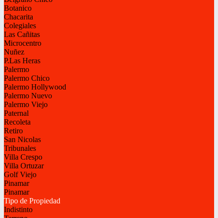
Botanico
Chacarita
Colegiales
Las Cañitas
Microcentro
Nuñez
P.Las Heras
Palermo
Palermo Chico
Palermo Hollywood
Palermo Nuevo
Palermo Viejo
Paternal
Recoleta
Retiro
San Nicolas
Tribunales
Villa Crespo
Villa Ortuzar
Golf Viejo
Pinamar
Pinamar
Tipo de Propiedad
Indistinto