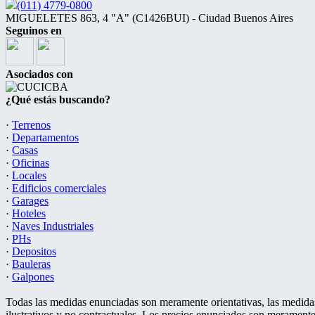
(011) 4779-0800
MIGUELETES 863, 4 "A" (C1426BUI) - Ciudad Buenos Aires
Seguinos en
Asociados con
¿Qué estás buscando?
·
Terrenos
·
Departamentos
·
Casas
·
Oficinas
·
Locales
·
Edificios comerciales
·
Garages
·
Hoteles
·
Naves Industriales
·
PHs
·
Depositos
·
Bauleras
·
Galpones
Todas las medidas enunciadas son meramente orientativas, las medidas
ilustrativos y no contractuales. Los precios enunciados son meramente 