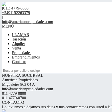
(011) 4779-0800
+5491152263379
|
info@americanpropiedades.com
MENÚ
LLAMAR
Tasación
Alquiler
Venta
Propiedades
Emprendimientos
Contacto
NUESTRA SUCURSAL
American Propiedades
Migueletes 863 04 A
info@americanpropiedades.com
011 4779-0800
011 4779-0700
CONTACTO
Lo invitamos a dejarnos sus datos y nos contactaremos con usted a la