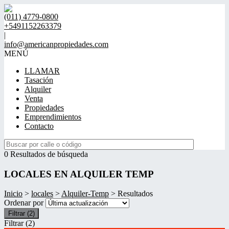
(011) 4779-0800
+5491152263379
|
info@americanpropiedades.com
MENÚ
LLAMAR
Tasación
Alquiler
Venta
Propiedades
Emprendimientos
Contacto
0 Resultados de búsqueda
LOCALES EN ALQUILER TEMP
Inicio
>
locales
>
Alquiler-Temp
> Resultados
Ordenar por
Filtrar
(2)
Filtrar
(2)