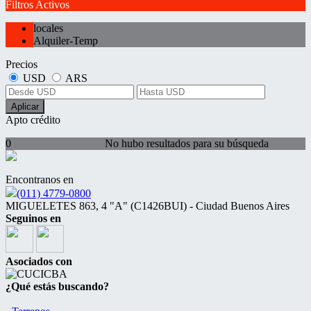
Filtros Activos
locales
Alquiler-Temp
Precios
USD
ARS
Aplicar
Apto crédito
0
No hubo resultados para su búsqueda
Encontranos en
(011) 4779-0800
MIGUELETES 863, 4 "A" (C1426BUI) - Ciudad Buenos Aires
Seguinos en
Asociados con
¿Qué estás buscando?