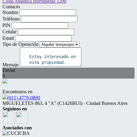
Contacto
Nombre
Teléfono
PIN
Celular
Email
Tipo de Operación
Mensaje
Enviar
0
Encontranos en
(011) 4779-0800
MIGUELETES 863, 4 "A" (C1426BUI) - Ciudad Buenos Aires
Seguinos en
Asociados con