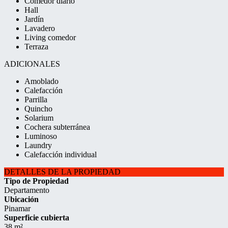
Comedor diario
Hall
Jardín
Lavadero
Living comedor
Terraza
ADICIONALES
Amoblado
Calefacción
Parrilla
Quincho
Solarium
Cochera subterránea
Luminoso
Laundry
Calefacción individual
DETALLES DE LA PROPIEDAD
Tipo de Propiedad
Departamento
Ubicación
Pinamar
Superficie cubierta
38 m²