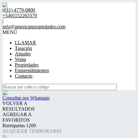
(011) 4779-0800
+5491152263379
|
info@americanpropiedades.com
MENÚ
LLAMAR
Tasación
Alquiler
Venta
Propiedades
Emprendimientos
Contacto
Consultar por Whatsapp
VOLVER A
RESULTADOS
AGREGAR A
FAVORITOS
Burriquetas 1200
ALQUILER TEMPORARIO
$1