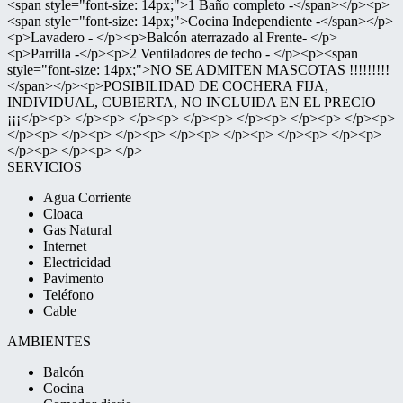
<span style="font-size: 14px;">1 Baño completo -</span></p><p>
<span style="font-size: 14px;">Cocina Independiente -</span></p>
<p>Lavadero - </p><p>Balcón aterrazado al Frente- </p>
<p>Parrilla -</p><p>2 Ventiladores de techo - </p><p><span
style="font-size: 14px;">NO SE ADMITEN MASCOTAS !!!!!!!!!
</span></p><p>POSIBILIDAD DE COCHERA FIJA,
INDIVIDUAL, CUBIERTA, NO INCLUIDA EN EL PRECIO
¡¡¡</p><p> </p><p> </p><p> </p><p> </p><p> </p><p> </p><p>
</p><p> </p><p> </p><p> </p><p> </p><p> </p><p> </p><p>
</p><p> </p><p> </p>
SERVICIOS
Agua Corriente
Cloaca
Gas Natural
Internet
Electricidad
Pavimento
Teléfono
Cable
AMBIENTES
Balcón
Cocina