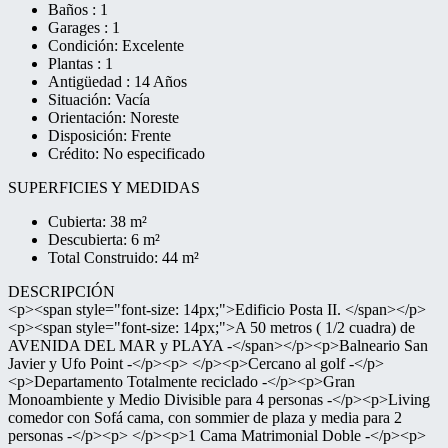
Baños : 1
Garages : 1
Condición: Excelente
Plantas : 1
Antigüedad : 14 Años
Situación: Vacía
Orientación: Noreste
Disposición: Frente
Crédito: No especificado
SUPERFICIES Y MEDIDAS
Cubierta: 38 m²
Descubierta: 6 m²
Total Construido: 44 m²
DESCRIPCIÓN
<p><span style="font-size: 14px;">Edificio Posta II. </span></p>
<p><span style="font-size: 14px;">A 50 metros ( 1/2 cuadra) de
AVENIDA DEL MAR y PLAYA -</span></p><p>Balneario San
Javier y Ufo Point -</p><p> </p><p>Cercano al golf -</p>
<p>Departamento Totalmente reciclado -</p><p>Gran
Monoambiente y Medio Divisible para 4 personas -</p><p>Living
comedor con Sofá cama, con sommier de plaza y media para 2
personas -</p><p> </p><p>1 Cama Matrimonial Doble -</p><p>