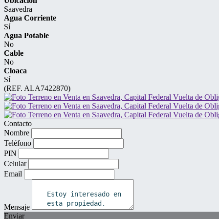
Ubicación
Saavedra
Agua Corriente
Sí
Agua Potable
No
Cable
No
Cloaca
Sí
(REF. ALA7422870)
Contacto
Nombre
Teléfono
PIN
Celular
Email
Mensaje
Enviar