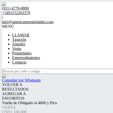
(011) 4779-0800
+5491152263379
|
info@americanpropiedades.com
MENÚ
LLAMAR
Tasación
Alquiler
Venta
Propiedades
Emprendimientos
Contacto
Consultar por Whatsapp
VOLVER A
RESULTADOS
AGREGAR A
FAVORITOS
Vuelta de Obligado al 4600 y Pico
VENTA
USD1.100.000