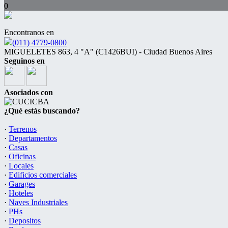
0
Encontranos en
(011) 4779-0800
MIGUELETES 863, 4 "A" (C1426BUI) - Ciudad Buenos Aires
Seguinos en
Asociados con
¿Qué estás buscando?
·
Terrenos
·
Departamentos
·
Casas
·
Oficinas
·
Locales
·
Edificios comerciales
·
Garages
·
Hoteles
·
Naves Industriales
·
PHs
·
Depositos