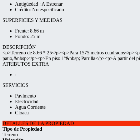
Antigüedad : A Estrenar
Crédito: No especificado
SUPERFICIES Y MEDIDAS
Frente: 8.66 m
Fondo: 25 m
DESCRIPCIÓN
<p>Terreno de 8.66 * 25</p><p>Para 1575 metros cuadrados</p><p>1
patio,&nbsp;</p><p>En piso 1º&nbsp; Parrilla</p><p>A partir del
ATRIBUTOS EXTRA
:
SERVICIOS
Pavimento
Electricidad
Agua Corriente
Cloaca
DETALLES DE LA PROPIEDAD
Tipo de Propiedad
Terreno